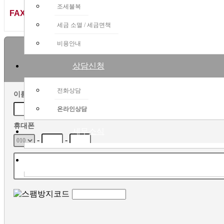
조세불복
FAX
0504)470-5122
세금 소멸 / 세금면책
비용안내
상담신청
전화상담
이름
온라인상담
휴대폰
세무소식
-
-
공지사항