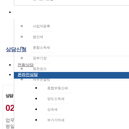
업무소개
사업자등록
법인세
종합소득세
상담신청
장부기장
전화상담
원천징수
온라인상담
세무컨설팅
종합부동산세
상담전화
양도소득세
02-565-5122
상속세
업무시간:
부가가치세
평일 am 10:00 ~ pm 18:00