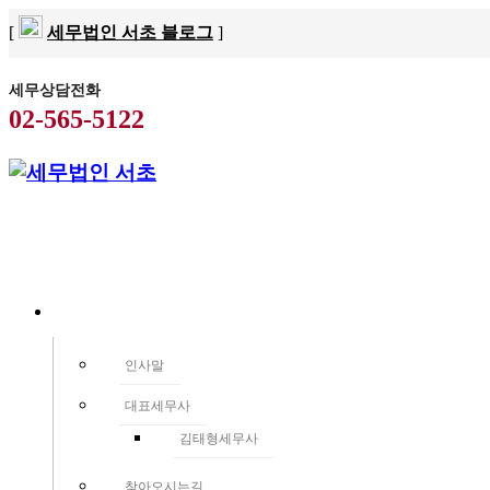
[
세무법인 서초 블로그
]
세무상담전화
02-565-5122
세무법인서초
인사말
대표세무사
김태형세무사
찾아오시는길