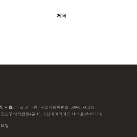
제목
인 서초
/ 대표: 김태형
/ 사업자등록번호: 690-85-01319
강남구 테헤란로4길 13, 예성아이라이프 1101호(우:06223)
김태형