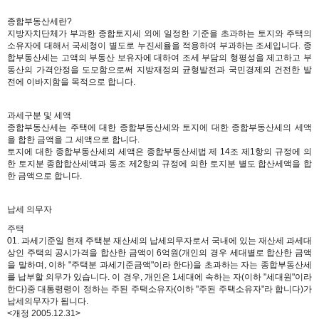
종합부동산세란?
지방자치단체가 부과한 종합토지세 외에 일정한 기준을 초과하는 토지와 주택의
소유자에 대해서 국세청이 별도로 누진세율을 적용하여 부과하는 조세입니다. 종
합부동산세는 고액의 부동산 보유자에 대하여 조세 부담의 형평성을 제고하고 부
동산의 가격안정을 도모함으로써 지방재정의 균형발전과 국민경제의 건전한 발
전에 이바지함을 목적으로 합니다.
과세구분 및 세액
종합부동산세는 주택에 대한 종합부동산세와 토지에 대한 종합부동산세의 세액
을 합한 금액을 그 세액으로 합니다.
토지에 대한 종합부동산세의 세액은 종합부동산세법 제 14조 제1항의 규정에 의
한 토지분 종합합산세액과 동조 제2항의 규정에 의한 토지분 별도 합산세액을 합
한 금액으로 합니다.
납세 의무자
주택
01. 과세기준일 현재 주택분 재산세의 납세의무자로서 국내에 있는 재산세 과세대
상인 주택의 공시가격을 합산한 금액이 6억원(개인의 경우 세대별로 합산한 금액
을 말하며, 이하 "주택분 과세기준금액"이라 한다)을 초과하는 자는 종합부동산세
를 납부할 의무가 있습니다. 이 경우, 개인은 1세대에 속하는 자(이하 "세대원"이라
한다)중 대통령령이 정하는 주된 주택소유자(이하 "주된 주택소유자"라 합니다)가
납세의무자가 됩니다.
<개정 2005.12.31>