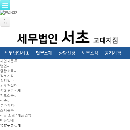
세무법인서초
업무소개
상담신청
세무소식
공지사항
사업자등록
법인세
종합소득세
장부기장
원천징수
세무컨설팅
종합부동산세
양도소득세
상속세
부가가치세
조세불복
세금 소멸 / 세금면책
비용안내
종합부동산세